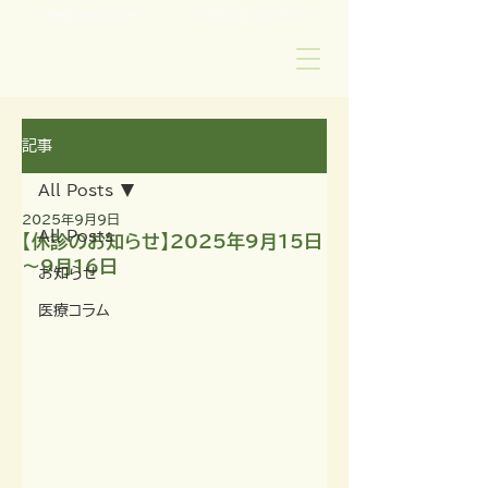
日本人医療通訳者常駐 総合診療クリニック | 日本の医療に精通した医師が診察します
記事
All Posts
2025年9月9日
All Posts
【休診のお知らせ】2025年9月15日
～9月16日
お知らせ
医療コラム